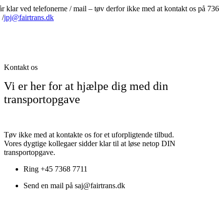
år klar ved telefonerne / mail – tøv derfor ikke med at kontakt os på 73
 /
jpj@
fairtrans.dk
Kontakt os
Vi er her for at hjælpe dig med din
transportopgave
Tøv ikke med at kontakte os for et uforpligtende tilbud.
Vores dygtige kollegaer sidder klar til at løse netop DIN
transportopgave.
Ring +45 7368 7711
Send en mail på saj@fairtrans.dk