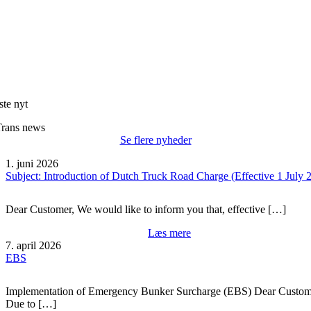
ste nyt
Trans news
Se flere nyheder
1. juni 2026
Subject: Introduction of Dutch Truck Road Charge (Effective 1 July 
Dear Customer, We would like to inform you that, effective […]
Læs mere
7. april 2026
EBS
Implementation of Emergency Bunker Surcharge (EBS) Dear Custom
Due to […]