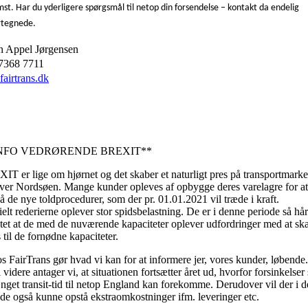
st. Har du yderligere spørgsmål til netop din forsendelse – kontakt da endelig
rtegnede.
n Appel Jørgensen
7368 7711
fairtrans.dk
INFO VEDRØRENDE BREXIT**
T er lige om hjørnet og det skaber et naturligt pres på transportmarke
ver Nordsøen. Mange kunder opleves af opbygge deres varelagre for at
 de nye toldprocedurer, som der pr. 01.01.2021 vil træde i kraft.
elt rederierne oplever stor spidsbelastning. De er i denne periode så hår
stet at de med de nuværende kapaciteter oplever udfordringer med at sk
 til de fornødne kapaciteter.
s FairTrans gør hvad vi kan for at informere jer, vores kunder, løbende.
l videre antager vi, at situationen fortsætter året ud, hvorfor forsinkelser
nget transit-tid til netop England kan forekomme. Derudover vil der i 
ode også kunne opstå ekstraomkostninger ifm. leveringer etc.