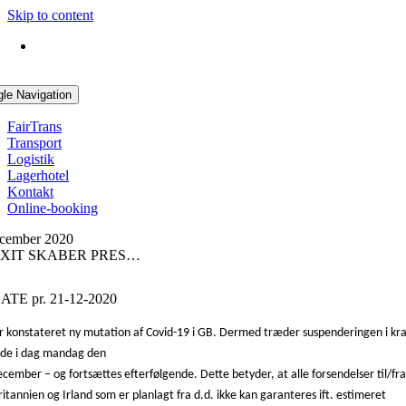
Skip to content
gle Navigation
FairTrans
Transport
Logistik
Lagerhotel
Kontakt
Online-booking
ecember 2020
XIT SKABER PRES…
TE pr. 21-12-2020
r konstateret ny mutation af Covid-19 i GB. Dermed træder suspenderingen i kra
ede i dag mandag den
ecember – og fortsættes efterfølgende. Dette betyder, at alle forsendelser til/fra
ritannien og Irland som er planlagt fra d.d. ikke kan garanteres ift. estimeret