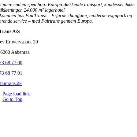
t mere end en spedition: Europa-dækkende transport, kundespecifikke
tikløsninger, 24.000 m² lagerhotel
lkommen hos FairTrans! – Erfarne chauffører, moderne vognpark og
arende service – med Fairtrans gennem Europa.
Trans A/S
lev Erhvervspark 20
6200 Aabenraa
73 68 77 00
73 68 77 01
fairtrans.dk
Page load link
Go to Top