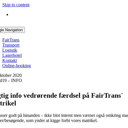
Skip to content
gle Navigation
FairTrans
Transport
Logistik
Lagerhotel
Kontakt
Online-booking
oktober 2020
d19 – INFO
tig info vedrørende færdsel på FairTrans´
trikel
asser godt på hinanden – ikke blot internt men værner også omkring m
er/besøgende, som ynder at kigge forbi vores matrikel.