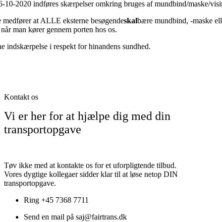
26-10-2020 indføres skærpelser omkring bruges af mundbind/maske/visir
e medfører at ALLE eksterne besøgende
skal
bære mundbind, -maske ell
r, når man kører gennem porten hos os.
e indskærpelse i respekt for hinandens sundhed.
Kontakt os
Vi er her for at hjælpe dig med din
transportopgave
Tøv ikke med at kontakte os for et uforpligtende tilbud.
Vores dygtige kollegaer sidder klar til at løse netop DIN
transportopgave.
Ring +45 7368 7711
Send en mail på saj@fairtrans.dk