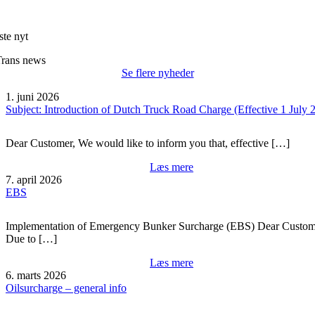
ste nyt
Trans news
Se flere nyheder
1. juni 2026
Subject: Introduction of Dutch Truck Road Charge (Effective 1 July 
Dear Customer, We would like to inform you that, effective […]
Læs mere
7. april 2026
EBS
Implementation of Emergency Bunker Surcharge (EBS) Dear Custom
Due to […]
Læs mere
6. marts 2026
Oilsurcharge – general info