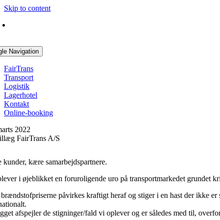
Skip to content
gle Navigation
FairTrans
Transport
Logistik
Lagerhotel
Kontakt
Online-booking
marts 2022
tillæg FairTrans A/S
 kunder, kære samarbejdspartnere.
lever i øjeblikket en foruroligende uro på transportmarkedet grundet kr
 brændstofpriserne påvirkes kraftigt heraf og stiger i en hast der ikke er 
nationalt.
gget afspejler de stigninger/fald vi oplever og er således med til, overfor