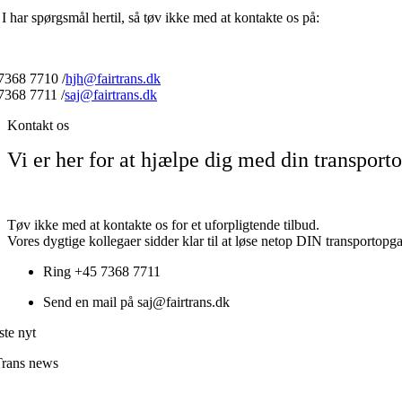
I har spørgsmål hertil, så tøv ikke med at kontakte os på:
7368 7710 /
hjh@
fairtrans.dk
7368 7711 /
saj@
fairtrans.dk
Kontakt os
Vi er her for at hjælpe dig med din transport
Tøv ikke med at kontakte os for et uforpligtende tilbud.
Vores dygtige kollegaer sidder klar til at løse netop DIN transportopg
Ring +45 7368 7711
Send en mail på saj@fairtrans.dk
ste nyt
Trans news