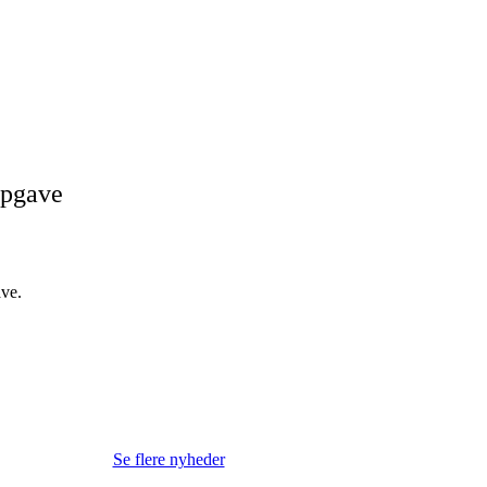
opgave
ave.
Se flere nyheder