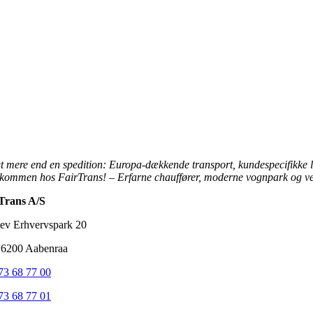
t mere end en spedition: Europa-dækkende transport, kundespecifikke lo
lkommen hos FairTrans! – Erfarne chauffører, moderne vognpark og v
Trans A/S
lev Erhvervspark 20
6200 Aabenraa
73 68 77 00
73 68 77 01