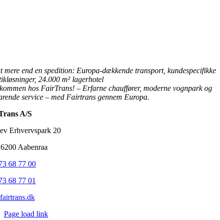
t mere end en spedition: Europa-dækkende transport, kundespecifikke
tikløsninger, 24.000 m² lagerhotel
lkommen hos FairTrans! – Erfarne chauffører, moderne vognpark og
arende service – med Fairtrans gennem Europa.
Trans A/S
lev Erhvervspark 20
6200 Aabenraa
73 68 77 00
73 68 77 01
fairtrans.dk
Page load link