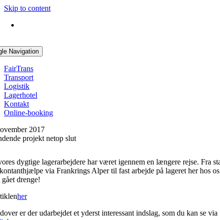
Skip to content
gle Navigation
FairTrans
Transport
Logistik
Lagerhotel
Kontakt
Online-booking
november 2017
dende projekt netop slut
vores dygtige lagerarbejdere har været igennem en længere rejse. Fra st
ontanthjælpe via Frankrings Alper til fast arbejde på lageret her hos os
 gået drenge!
tiklen
her
over er der udarbejdet et yderst interessant indslag, som du kan se via