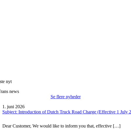
ste nyt
Trans news
Se flere nyheder
1. juni 2026
Subject: Introduction of Dutch Truck Road Charge (Effective 1 July 
Dear Customer, We would like to inform you that, effective […]