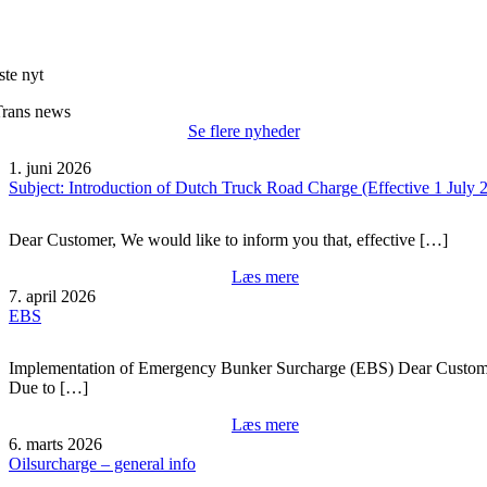
ste nyt
Trans news
Se flere nyheder
1. juni 2026
Subject: Introduction of Dutch Truck Road Charge (Effective 1 July 
Dear Customer, We would like to inform you that, effective […]
Læs mere
7. april 2026
EBS
Implementation of Emergency Bunker Surcharge (EBS) Dear Custom
Due to […]
Læs mere
6. marts 2026
Oilsurcharge – general info