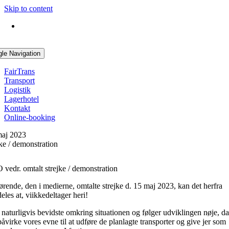
Skip to content
gle Navigation
FairTrans
Transport
Logistik
Lagerhotel
Kontakt
Online-booking
maj 2023
ke / demonstration
vedr. omtalt strejke / demonstration
rende, den i medierne, omtalte strejke d. 15 maj 2023, kan det herfra
les at, vi
ikke
deltager heri!
 naturligvis bevidste omkring situationen og følger udviklingen nøje, da
åvirke vores evne til at udføre de planlagte transporter og give jer som